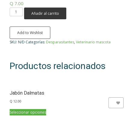
Q
7.00
Pamoato
Añadir al carrito
De
Pirantel
cantidad
Add to Wishlist
SKU:
N/D
Categorías:
Desparasitantes
,
Veterinario mascota
Productos relacionados
Jabón Dalmatas
Q
12.00
Add to Wishlist
Seleccionar opciones