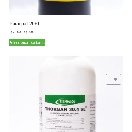
Paraquat 20SL
Q
28.00
–
Q
950.00
Seleccionar opciones
Add to Wishlist