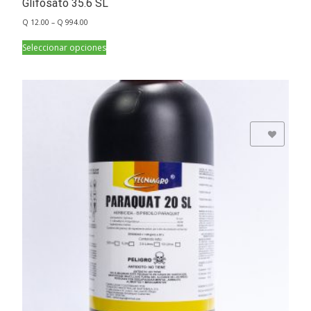
Glifosato 35.6 SL
Q
12.00
–
Q
994.00
Seleccionar opciones
Add to Wishlist