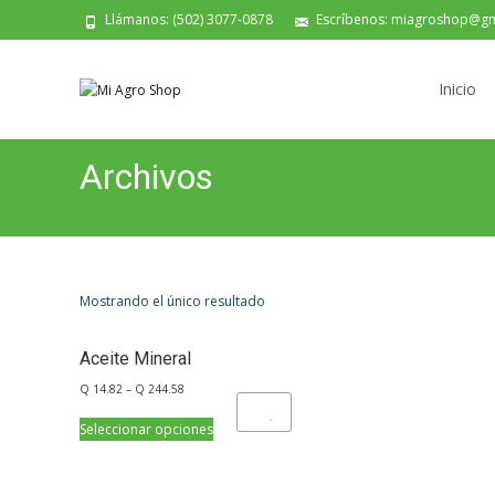
Llámanos: (502) 3077-0878
Escríbenos: miagroshop@gm
Saltar
al
Inicio
contenido
Archivos
Mostrando el único resultado
Aceite Mineral
Q
14.82
–
Q
244.58
Add to Wishlist
Seleccionar opciones