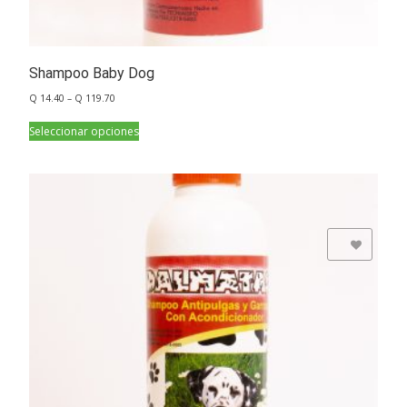
Shampoo Baby Dog
Q
14.40
–
Q
119.70
Seleccionar opciones
Add to Wishlist