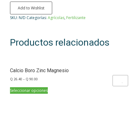
Add to Wishlist
SKU:
N/D
Categorías:
Agrícolas
,
Fertilizante
Productos relacionados
Calcio Boro Zinc Magnesio
Q
26.40
–
Q
90.00
Add to Wishlist
Seleccionar opciones