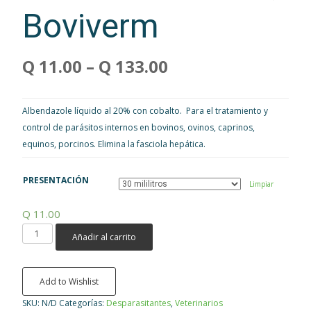
Boviverm
Q
11.00
–
Q
133.00
Albendazole líquido al 20% con cobalto. Para el tratamiento y
control de parásitos internos en bovinos, ovinos, caprinos,
equinos, porcinos. Elimina la fasciola hepática.
PRESENTACIÓN
Limpiar
Q
11.00
Boviverm
Añadir al carrito
cantidad
Add to Wishlist
SKU:
N/D
Categorías:
Desparasitantes
,
Veterinarios